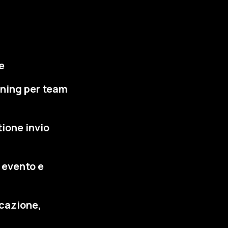
e
ining per team
tione invio
 evento e
cazione,